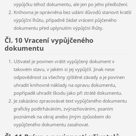
výpůjčku téhož dokumentu, ale jen po jeho předložení.
Knihovna je oprávněna bez udání důvodů stanovit kratší
výpůjční lhůtu, případně žádat vrácení půjčeného
dokumentu před uplynutím výpůjční lhůty.
Čl. 10 Vracení vypůjčeného
dokumentu
Uživatel je povinen vrátit vypůjčený dokument v
takovém stavu, v jakém si jej vypůjčil. Jinak nese
odpovědnost za všechny zjištěné závady a je povinen
uhradit knihovně náklady na opravu dokumentu,
popřípadě uhradit škodu jako při ztrátě dokumentu.
Je zakázáno zpracovávat text vypůjčeného dokumentu
graficky podtrháváním, zvýrazňováním, psaním
poznámek na okraj anebo jiným způsobem do
vypůjčeného dokumentu zasahovat.