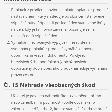
Poplatek z prodlení: povinnost platit poplatek z prodlení
nastává dnem, který následuje po skončení stanovené
výpůjční lhůty. Připadá-li poslední den stanovené lhůty
na den, kdy je knihovna zavřená, posunuje se na
nejbližší další výpůjční den.
Vymáhání nevrácených výpůjček: nezávisle na
vymáhání poplatků z prodlení vymáhá knihovna
upomínkami vrácení dokumentů. Po čtyřech
bezvýsledných upomínkách (z nichž poslední je
doporučený dopis obecního úřadu) následuje vymáhání
právní cestou
Čl. 15 Náhrada všeobecných škod
Uživatel je povinen nahradit škodu zaviněnou přímo
nebo zanedbáním povinností (podle občanského
zákoníku, § 442, odst. 2, kde se stanoví: 'Škoda se hradí