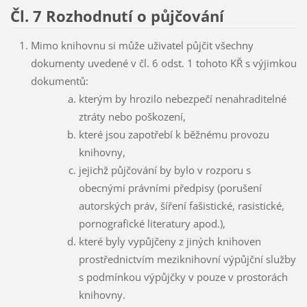
Čl. 7 Rozhodnutí o půjčování
Mimo knihovnu si může uživatel půjčit všechny
dokumenty uvedené v čl. 6 odst. 1 tohoto KŘ s výjimkou
dokumentů:
kterým by hrozilo nebezpečí nenahraditelné
ztráty nebo poškození,
které jsou zapotřebí k běžnému provozu
knihovny,
jejichž půjčování by bylo v rozporu s
obecnými právními předpisy (porušení
autorských práv, šíření fašistické, rasistické,
pornografické literatury apod.),
které byly vypůjčeny z jiných knihoven
prostřednictvím meziknihovní výpůjční služby
s podmínkou výpůjčky v pouze v prostorách
knihovny.