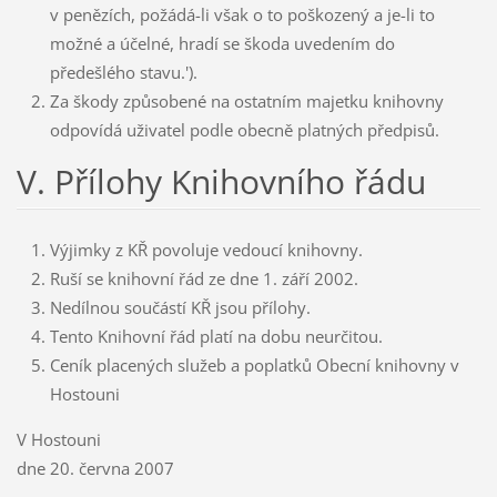
v penězích, požádá-li však o to poškozený a je-li to
možné a účelné, hradí se škoda uvedením do
předešlého stavu.').
Za škody způsobené na ostatním majetku knihovny
odpovídá uživatel podle obecně platných předpisů.
V. Přílohy Knihovního řádu
Výjimky z KŘ povoluje vedoucí knihovny.
Ruší se knihovní řád ze dne 1. září 2002.
Nedílnou součástí KŘ jsou přílohy.
Tento Knihovní řád platí na dobu neurčitou.
Ceník placených služeb a poplatků Obecní knihovny v
Hostouni
V Hostouni
dne 20. června 2007