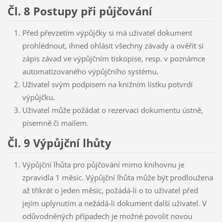
Čl. 8 Postupy při půjčování
Před převzetím výpůjčky si má uživatel dokument
prohlédnout, ihned ohlásit všechny závady a ověřit si
zápis závad ve výpůjčním tiskopise, resp. v poznámce
automatizovaného výpůjčního systému.
Uživatel svým podpisem na knižním lístku potvrdí
výpůjčku.
Uživatel může požádat o rezervaci dokumentu ústně,
písemně či mailem.
Čl. 9 Výpůjční lhůty
Výpůjční lhůta pro půjčování mimo knihovnu je
zpravidla 1 měsíc. Výpůjční lhůta může být prodloužena
až třikrát o jeden měsíc, požádá-li o to uživatel před
jejím uplynutím a nežádá-li dokument další uživatel. V
odůvodněných případech je možné povolit novou