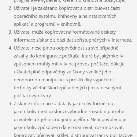
Uživateli je zakázáno kopírovat a distribuovat části
operačního systému knihovny a nainstalovaných
aplikací a programů v knihovně.
Uživatel může kopírovat na formátované diskety
informace získané z bází dat zpřístupněných v Internetu.
Uživatel nese plnou odpovědnost za své případné
zásahy do konfigurace počítače, které by jakýmkoliv
způsobem mohly mít vliv na provoz počítače, dále je
uživatel plně odpovědný za škody vzniklé jeho
neodbornou manipulací s prostředky výpočetní
techniky včetně škod způsobených jím zanesenými
počítačovými viry.
Získané informace a data (v jakékoliv formě, na
jakémkoliv médiu) slouží výhradně k osobní potřebě
uživatele a k jeho studijním účelům. Není povoleno je
jakýmkoliv způsobem dále rozšiřovat, rozmnožovat,
kopírovat, půjčovat, sdílet, distribuovat (ani v počítačové