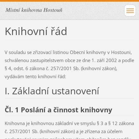
Místní knihovna Hostouň
Knihovní řád
V souladu se zřizovací listinou Obecní knihovny v Hostouni,
schválenou zastupitelstvem obce ze dne 1. září 2002 a podle
§ 4, odst. 6 zákona č. 257/2001 Sb. (knihovní zákon),
vydávám tento knihovní řád:
I. Základní ustanovení
Čl. 1 Poslání a činnost knihovny
Knihovna je knihovnou základní ve smyslu § 3 a § 12 zákona
č. 257/2001 Sb. (knihovní zákon) a je zřízena za účelem