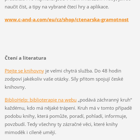
naučit číst, a tipy na vybrané čtecí hry a aplikace.
www.c-and-a.com/eu/cz/shop/ctenarska-gramotnost
Čtení a literatura
Ptejte se knihovny
je velmi chytrá služba. Do 48 hodin
zodpoví jakékoliv vaše otázky. Síly přitom spojují české
knihovny.
BiblioHelp: biblioterapie na webu
„podává záchranný kruh“
každému, kdo má nějaké trápení. Kruh má v tomto případě
podobu knihy, která pomůže, poradí, pohladí, informuje,
povzbudí. Tedy všechny ty zázračné věci, které knihy
mimoděk i cíleně umějí.