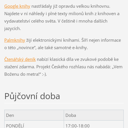
Google knihy
nastřádaly již opravdu velkou knihovnu.
Najdete v ní náhledy i plné texty milionů knih z knihoven a
vydavatelství celého světa. V češtině i mnoha dalších
jazycích.
Palmknihy
žijí elektronickými knihami. Šíří nejen informace
o této „novince“, ale také samotné e-knihy.
Čtenářský deník
nabízí klasická díla ve zvukové podobě ke
stažení zdarma. Projekt Českého rozhlasu nás nabádá: „Vem
Boženu do metra!“ :-).
Půjčovní doba
Den
Doba
PONDĚLÍ
17:00-18:00