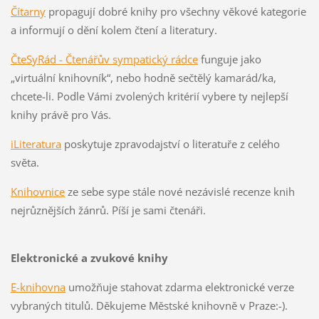
Čítarny
propagují dobré knihy pro všechny věkové kategorie
a informují o dění kolem čtení a literatury.
ČteSyRád - Čtenářův sympatický rádce
funguje jako
„virtuální knihovník“, nebo hodně sečtělý kamarád/ka,
chcete-li. Podle Vámi zvolených kritérií vybere ty nejlepší
knihy právě pro Vás.
iLiteratura
poskytuje zpravodajství o literatuře z celého
světa.
Knihovnice
ze sebe sype stále nové nezávislé recenze knih
nejrůznějších žánrů. Píší je sami čtenáři.
Elektronické a zvukové knihy
E-knihovna
umožňuje stahovat zdarma elektronické verze
vybraných titulů. Děkujeme Městské knihovně v Praze:-).