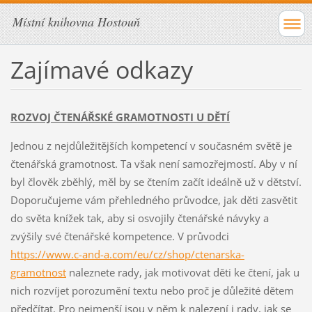
Místní knihovna Hostouň
Zajímavé odkazy
ROZVOJ ČTENÁŘSKÉ GRAMOTNOSTI U DĚTÍ
Jednou z nejdůležitějších kompetencí v současném světě je
čtenářská gramotnost. Ta však není samozřejmostí. Aby v ní
byl člověk zběhlý, měl by se čtením začít ideálně už v dětství.
Doporučujeme vám přehledného průvodce, jak děti zasvětit
do světa knížek tak, aby si osvojily čtenářské návyky a
zvýšily své čtenářské kompetence. V průvodci
https://www.c-and-a.com/eu/cz/shop/ctenarska-
gramotnost
naleznete rady, jak motivovat děti ke čtení, jak u
nich rozvíjet porozumění textu nebo proč je důležité dětem
předčítat. Pro nejmenší jsou v něm k nalezení i rady, jak se